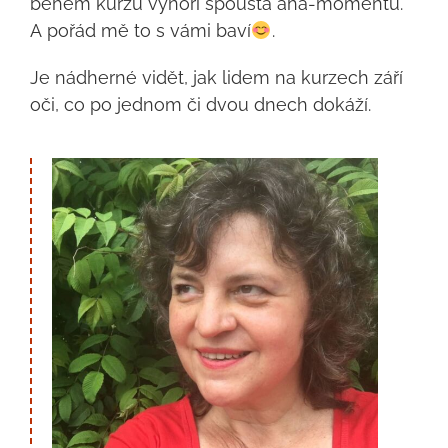
během kurzu vynoří spousta aha-momentů.
A pořád mě to s vámi baví
.
Je nádherné vidět, jak lidem na kurzech září
oči, co po jednom či dvou dnech dokáží.