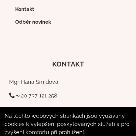
Kontakt
Odběr novinek
KONTAKT
Mgr. Hana Šmídová
+420 737 121 258
a-kresba@seznam.cz
Na těchto webových stránkách jsou využívány
Poštovní 6,
cookies k vylepšení poskytovaných služeb a pro
Příbram - 261 01
zvýšení komfortu při prohlížení.