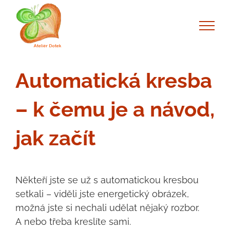
Skip
to
content
Automatická kresba
– k čemu je a návod,
jak začít
Někteří jste se už s automatickou kresbou
setkali – viděli jste energetický obrázek,
možná jste si nechali udělat nějaký rozbor.
A nebo třeba kreslíte sami.