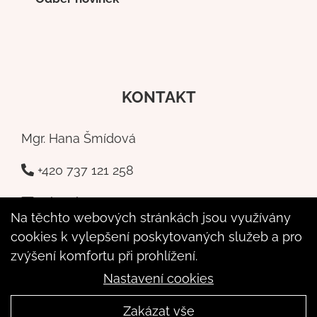
KONTAKT
Mgr. Hana Šmídová
+420 737 121 258
a-kresba@seznam.cz
Na těchto webových stránkách jsou využívány
Poštovní 6,
cookies k vylepšení poskytovaných služeb a pro
Příbram - 261 01
zvýšení komfortu při prohlížení.
Nastavení cookies
Zakázat vše