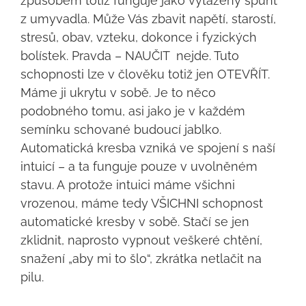
způsobem totiž funguje jako vytažený špunt
z umyvadla. Může Vás zbavit napětí, starostí,
stresů, obav, vzteku, dokonce i fyzických
bolístek. Pravda – NAUČIT nejde. Tuto
schopnosti lze v člověku totiž jen OTEVŘÍT.
Máme ji ukrytu v sobě. Je to něco
podobného tomu, asi jako je v každém
semínku schované budoucí jablko.
Automatická kresba vzniká ve spojení s naší
intuicí – a ta funguje pouze v uvolněném
stavu. A protože intuici máme všichni
vrozenou, máme tedy VŠICHNI schopnost
automatické kresby v sobě. Stačí se jen
zklidnit, naprosto vypnout veškeré chtění,
snažení „aby mi to šlo“, zkrátka netlačit na
pilu.