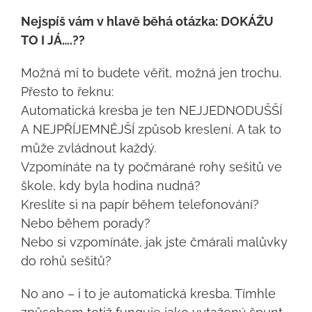
Nejspíš vám v hlavě běhá otázka: DOKÁŽU
TO I JÁ….??
Možná mi to budete věřit, možná jen trochu.
Přesto to řeknu:
Automatická kresba je ten NEJJEDNODUŠŠÍ
A NEJPŘÍJEMNĚJŠÍ způsob kreslení. A tak to
může zvládnout každý.
Vzpomínáte na ty počmárané rohy sešitů ve
škole, kdy byla hodina nudná?
Kreslíte si na papír během telefonování?
Nebo během porady?
Nebo si vzpomínáte, jak jste čmárali malůvky
do rohů sešitů?
No ano – i to je automatická kresba. Tímhle