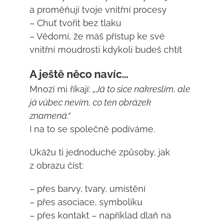
a proměňují tvoje vnitřní procesy
– Chuť tvořit bez tlaku
– Vědomí, že máš přístup ke své
vnitřní moudrosti kdykoli budeš chtít
A ještě něco navíc…
Mnozí mi říkají:
„Já to sice nakreslím, ale
já vůbec nevím, co ten obrázek
znamená.“
I na to se společně podíváme.
Ukážu ti jednoduché způsoby, jak
z obrazu číst:
– přes barvy, tvary, umístění
– přes asociace, symboliku
– přes kontakt – například dlaň na