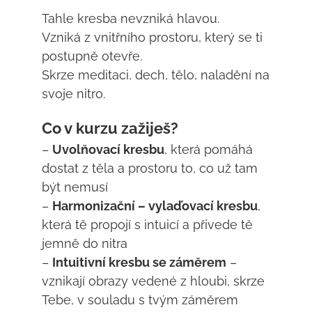
Tahle kresba nevzniká hlavou.
Vzniká z vnitřního prostoru, který se ti
postupně otevře.
Skrze meditaci, dech, tělo, naladění na
svoje nitro.
Co v kurzu zažiješ?
–
Uvolňovací kresbu
, která pomáhá
dostat z těla a prostoru to, co už tam
být nemusí
–
Harmonizační – vylaďovací kresbu
,
která tě propojí s intuicí a přivede tě
jemně do nitra
–
Intuitivní kresbu se záměrem
–
vznikají obrazy vedené z hloubi, skrze
Tebe, v souladu s tvým záměrem