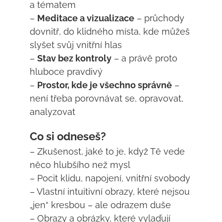
a tématem
–
Meditace a vizualizace
– průchody
dovnitř, do klidného místa, kde můžeš
slyšet svůj vnitřní hlas
–
Stav bez kontroly
– a právě proto
hluboce pravdivý
–
Prostor, kde je všechno správně
–
není třeba porovnávat se, opravovat,
analyzovat
Co si odneseš?
– Zkušenost, jaké to je, když Tě vede
něco hlubšího než mysl
– Pocit klidu, napojení, vnitřní svobody
– Vlastní intuitivní obrazy, které nejsou
„jen“ kresbou – ale odrazem duše
– Obrazy a obrázky, které vylaďují