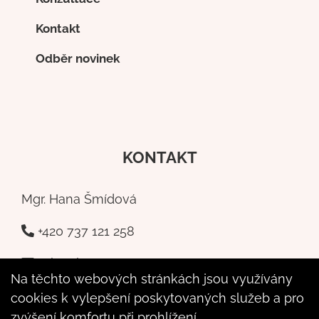
Kontakt
Odběr novinek
KONTAKT
Mgr. Hana Šmídová
+420 737 121 258
a-kresba@seznam.cz
Na těchto webových stránkách jsou využívány
Poštovní 6,
cookies k vylepšení poskytovaných služeb a pro
Příbram - 261 01
zvýšení komfortu při prohlížení.