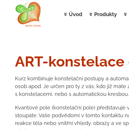
Skip
to
Úvod
Produkty
content
ART-konstelace 
Kurz kombinuje konstelační postupy a automatic
osob apod. Je určen pro ty z vás, kdo již mát
s konstelacemi, nebo s automatickou kresbou.
Kvantové pole (konstelační pole) představuje v
stoupáte. Vaše podvědomí v tomto kontaktu načt
reakce těla nebo vnitřní vhledy, obrazy a ve sp