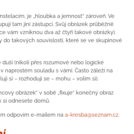
nstelacím, je „hloubka a jemnost“ zároveň. Ve
upují tam jiní zástupci. Svůj obrázek průběžně
e vám vzniknou dva až čtyři takové obrázky).
 do takových souvislostí, které se ve skupinové
 duši (nikoli přes rozumové nebo logické
 v naprostém souladu s vámi. Často záleží na
ji si – rozhoduji se – mohu – volím si).
ncový obrázek“ v sobě „fixuje“ konečný obraz
ek si odnesete domů.
y vám odpovím e-mailem na
a-kresba@seznam.cz
.
ní