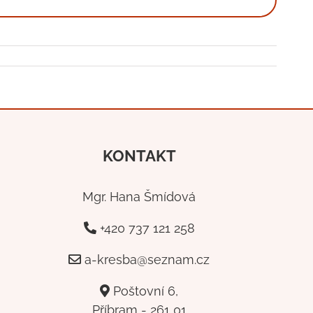
KONTAKT
Mgr. Hana Šmídová
+420 737 121 258
a-kresba@seznam.cz
Poštovní 6,
Příbram - 261 01