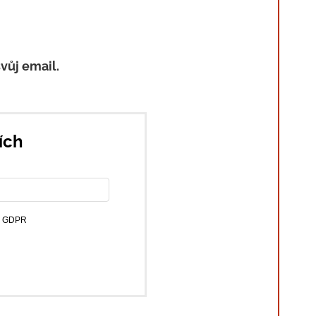
vůj email.
ích
 s GDPR