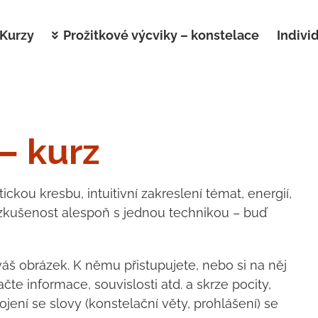
Kurzy
Prožitkové výcviky – konstelace
Indivi
– kurz
kou kresbu, intuitivní zakreslení témat, energií,
e zkušenost alespoň s jednou technikou – buď
áš obrázek. K němu přistupujete, nebo si na něj
e informace, souvislosti atd. a skrze pocity,
ojení se slovy (konstelační věty, prohlášení) se