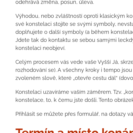
odehrává změna, posun, úleva.
Výhodou, nebo zvláštností oproti klasickým ko
své konstelaci stojíte se svými symboly, nevst
doplňujete o další symboly (a během konstelac
Jdete tak do kontaktu se sebou samými leckdy
konstelaci neobjeví.
Celým procesem vás vede vaše Vyšší Já, skrze
rozhodování se). A všechny kroky i tempo jsou
zvoleném slově, které „otevře cestu dál“ (dovolu
Konstelaci uzavíráme vaším záměrem. Tzv. „ko
konstelace, to, k čemu jste došli. Tento obráz
Přihlásit se můžete přes formulář, na dotaz
Termín a místo koná